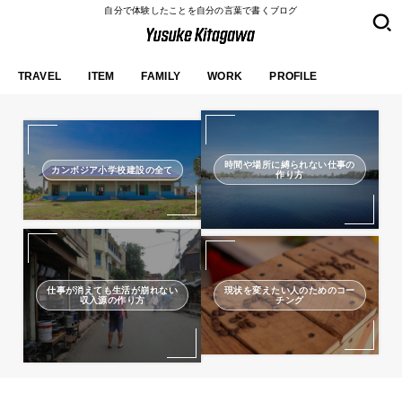
自分で体験したことを自分の言葉で書くブログ
TRAVEL
ITEM
FAMILY
WORK
PROFILE
時間や場所に縛られない仕事の
カンボジア小学校建設の全て
作り方
仕事が消えても生活が崩れない
現状を変えたい人のためのコー
収入源の作り方
チング