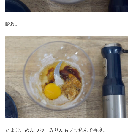
瞬殺。
たまご、めんつゆ、みりんもブッ込んで再度。