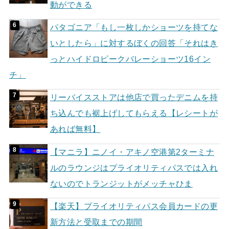
動ができる
パタゴニア「もし一枚しかショーツを持てな
いとしたら」に対するぼくの回答「それはき
っとハイドロピークバレーショーツ16イン
チ」
リーバイスストアは他店で買ったデニムを持
ち込んでも裾上げしてもらえる【レシートが
あれば無料】
【マニラ】ニノイ・アキノ空港第2ターミナ
ルのラウンジはプライオリティパスでは入れ
ないのでトランジットがメッチャひま
【楽天】プライオリティパス会員カードの更
新方法と受取までの期間