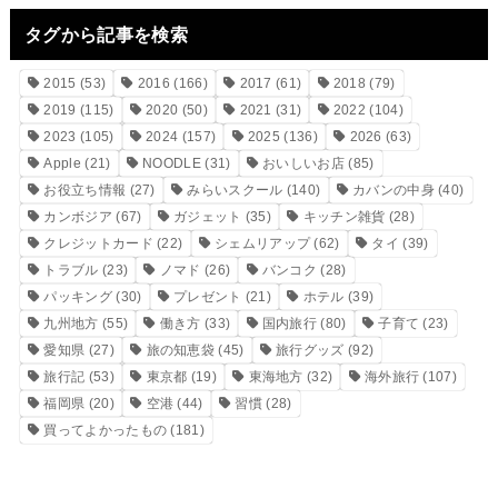
タグから記事を検索
2015
(53)
2016
(166)
2017
(61)
2018
(79)
2019
(115)
2020
(50)
2021
(31)
2022
(104)
2023
(105)
2024
(157)
2025
(136)
2026
(63)
Apple
(21)
NOODLE
(31)
おいしいお店
(85)
お役立ち情報
(27)
みらいスクール
(140)
カバンの中身
(40)
カンボジア
(67)
ガジェット
(35)
キッチン雑貨
(28)
クレジットカード
(22)
シェムリアップ
(62)
タイ
(39)
トラブル
(23)
ノマド
(26)
バンコク
(28)
パッキング
(30)
プレゼント
(21)
ホテル
(39)
九州地方
(55)
働き方
(33)
国内旅行
(80)
子育て
(23)
愛知県
(27)
旅の知恵袋
(45)
旅行グッズ
(92)
旅行記
(53)
東京都
(19)
東海地方
(32)
海外旅行
(107)
福岡県
(20)
空港
(44)
習慣
(28)
買ってよかったもの
(181)