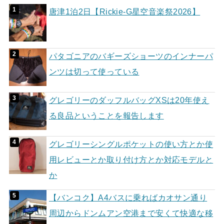
唐津1泊2日【Rickie-G星空音楽祭2026】
パタゴニアのバギーズショーツのインナーパ
ンツは切って使っている
グレゴリーのダッフルバッグXSは20年使え
る良品ということを報告します
グレゴリーシングルポケットの使い方とか使
用レビューとか取り付け方とか対応モデルと
か
【バンコク】A4バスに乗ればカオサン通り
周辺からドンムアン空港まで安くて快適な移