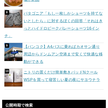
パタゴニア「もし一枚しかショーツを持てな
いとしたら」に対するぼくの回答「それはき
っとハイドロピークバレーショーツ16イン
チ」
【バンコク】A4バスに乗ればカオサン通り
周辺からドンムアン空港まで安くて快適な移
動ができる
ニトリの置くだけ簡単敷きパッドNクール
WSPを買って寝苦しい夏の夜にサヨウナラ
公開時期で検索