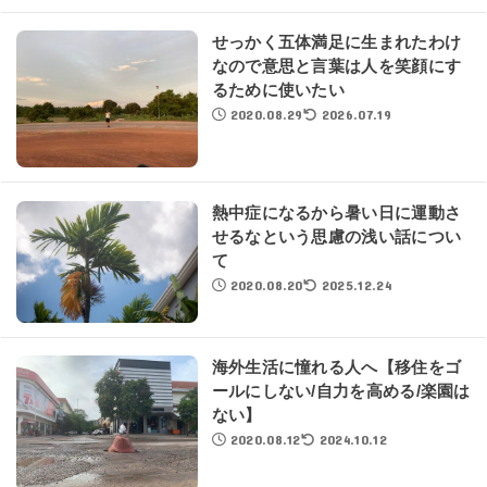
せっかく五体満足に生まれたわけ
なので意思と言葉は人を笑顔にす
るために使いたい
2020.08.29
2026.07.19
熱中症になるから暑い日に運動さ
せるなという思慮の浅い話につい
て
2020.08.20
2025.12.24
海外生活に憧れる人へ【移住をゴ
ールにしない/自力を高める/楽園は
ない】
2020.08.12
2024.10.12