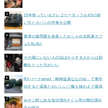
15年使っているグレゴリーダッフルXSの使
い方とカバンの中身を公開
唐津の薬問屋を改装したおしゃれ古民家カフ
ェCALALI
その場にいない人の話ばかりする人からは距
離をとった方がいい
RVパークsmart「鳴神温泉ななのゆ」で車中
泊すると温泉とおいしいご飯も味わえて最高
みやこ町にある塩SOBAさくら亭の鴨SOBA
塩が絶品