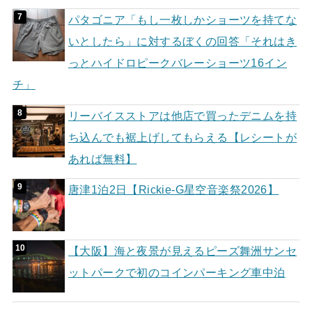
パタゴニア「もし一枚しかショーツを持てな
いとしたら」に対するぼくの回答「それはき
っとハイドロピークバレーショーツ16イン
チ」
リーバイスストアは他店で買ったデニムを持
ち込んでも裾上げしてもらえる【レシートが
あれば無料】
唐津1泊2日【Rickie-G星空音楽祭2026】
【大阪】海と夜景が見えるピーズ舞洲サンセ
ットパークで初のコインパーキング車中泊