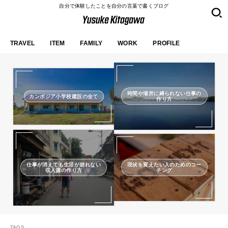
自分で体験したことを自分の言葉で書くブログ
TRAVEL
ITEM
FAMILY
WORK
PROFILE
時間や場所に縛られない仕事の
カンボジア小学校建設の全て
作り方
仕事が消えても生活が崩れない
現状を変えたい人のためのコー
収入源の作り方
チング