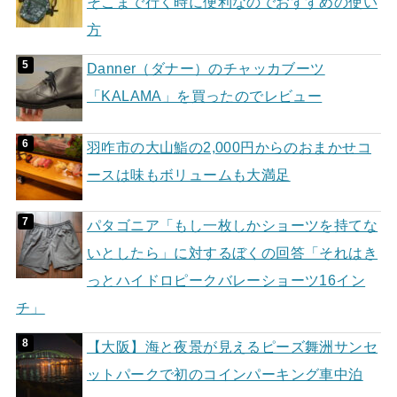
そこまで行く時に便利なのでおすすめの使い
方
Danner（ダナー）のチャッカブーツ
「KALAMA」を買ったのでレビュー
羽咋市の大山鮨の2,000円からのおまかせコ
ースは味もボリュームも大満足
パタゴニア「もし一枚しかショーツを持てな
いとしたら」に対するぼくの回答「それはき
っとハイドロピークバレーショーツ16イン
チ」
【大阪】海と夜景が見えるピーズ舞洲サンセ
ットパークで初のコインパーキング車中泊