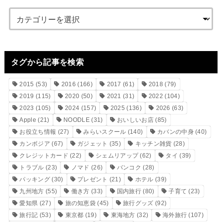
タグから記事を検索
2015
(53)
2016
(166)
2017
(61)
2018
(79)
2019
(115)
2020
(50)
2021
(31)
2022
(104)
2023
(105)
2024
(157)
2025
(136)
2026
(63)
Apple
(21)
NOODLE
(31)
おいしいお店
(85)
お役立ち情報
(27)
みらいスクール
(140)
カバンの中身
(40)
カンボジア
(67)
ガジェット
(35)
キッチン雑貨
(28)
クレジットカード
(22)
シェムリアップ
(62)
タイ
(39)
トラブル
(23)
ノマド
(26)
バンコク
(28)
パッキング
(30)
プレゼント
(21)
ホテル
(39)
九州地方
(55)
働き方
(33)
国内旅行
(80)
子育て
(23)
愛知県
(27)
旅の知恵袋
(45)
旅行グッズ
(92)
旅行記
(53)
東京都
(19)
東海地方
(32)
海外旅行
(107)