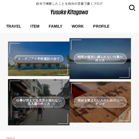
自分で体験したことを自分の言葉で書くブログ
TRAVEL
ITEM
FAMILY
WORK
PROFILE
時間や場所に縛られない仕事の
カンボジア小学校建設の全て
作り方
仕事が消えても生活が崩れない
現状を変えたい人のためのコー
収入源の作り方
チング