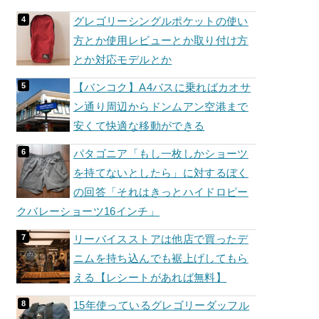
グレゴリーシングルポケットの使い
方とか使用レビューとか取り付け方
とか対応モデルとか
【バンコク】A4バスに乗ればカオサ
ン通り周辺からドンムアン空港まで
安くて快適な移動ができる
パタゴニア「もし一枚しかショーツ
を持てないとしたら」に対するぼく
の回答「それはきっとハイドロピー
クバレーショーツ16インチ」
リーバイスストアは他店で買ったデ
ニムを持ち込んでも裾上げしてもら
える【レシートがあれば無料】
15年使っているグレゴリーダッフル