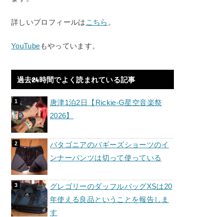
詳しいプロフィールは
こちら
。
YouTube
もやっています。
過去24時間でよく読まれている記事
唐津1泊2日【Rickie-G星空音楽祭
2026】
パタゴニアのバギーズショーツのイ
ンナーパンツは切って使っている
グレゴリーのダッフルバッグXSは20
年使える良品ということを報告しま
す