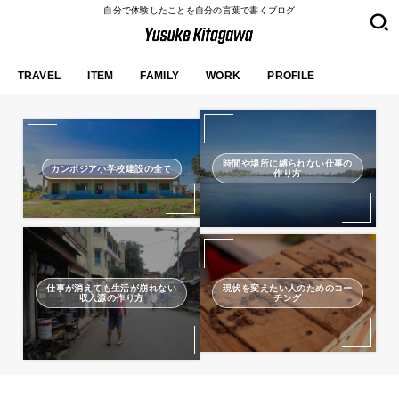
自分で体験したことを自分の言葉で書くブログ
TRAVEL
ITEM
FAMILY
WORK
PROFILE
時間や場所に縛られない仕事の
カンボジア小学校建設の全て
作り方
仕事が消えても生活が崩れない
現状を変えたい人のためのコー
収入源の作り方
チング