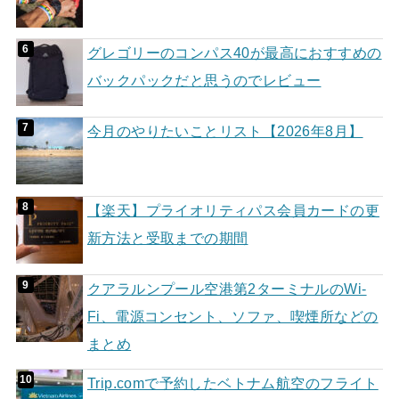
グレゴリーのコンパス40が最高におすすめの
バックパックだと思うのでレビュー
今月のやりたいことリスト【2026年8月】
【楽天】プライオリティパス会員カードの更
新方法と受取までの期間
クアラルンプール空港第2ターミナルのWi-
Fi、電源コンセント、ソファ、喫煙所などの
まとめ
Trip.comで予約したベトナム航空のフライト