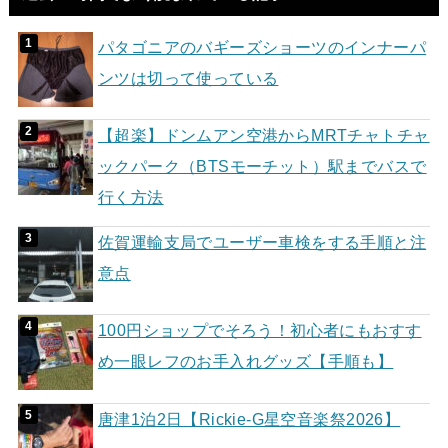
パタゴニアのバギーズショーツのインナーパ
ンツは切って使っている
【超楽】ドンムアン空港からMRTチャトチャ
ックパーク（BTSモーチット）駅までバスで
行く方法
佐賀運輸支局でユーザー車検をする手順と注
意点
100円ショップでそろう！初心者にもおすす
め一眼レフのお手入れグッズ【手順も】
唐津1泊2日【Rickie-G星空音楽祭2026】