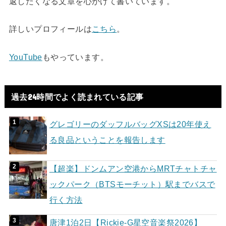
返したくなる文章を心がけて書いています。
詳しいプロフィールは
こちら
。
YouTube
もやっています。
過去24時間でよく読まれている記事
グレゴリーのダッフルバッグXSは20年使え
る良品ということを報告します
【超楽】ドンムアン空港からMRTチャトチャ
ックパーク（BTSモーチット）駅までバスで
行く方法
唐津1泊2日【Rickie-G星空音楽祭2026】