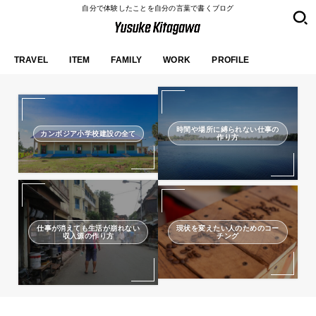
自分で体験したことを自分の言葉で書くブログ
TRAVEL
ITEM
FAMILY
WORK
PROFILE
時間や場所に縛られない仕事の
カンボジア小学校建設の全て
作り方
仕事が消えても生活が崩れない
現状を変えたい人のためのコー
収入源の作り方
チング