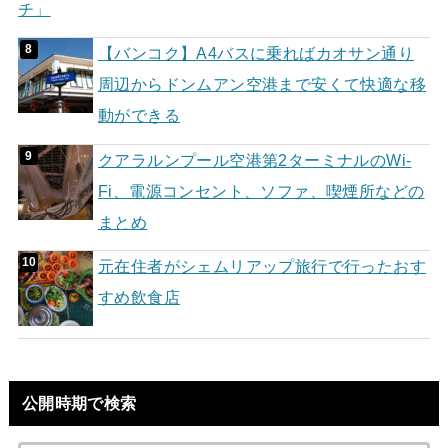
チ」
【バンコク】A4バスに乗ればカオサン通り
周辺からドンムアン空港まで安くて快適な移
動ができる
クアラルンプール空港第2ターミナルのWi-
Fi、電源コンセント、ソファ、喫煙所などの
まとめ
元在住者がシェムリアップ旅行で行ったおす
すめ飲食店
公開時期で検索