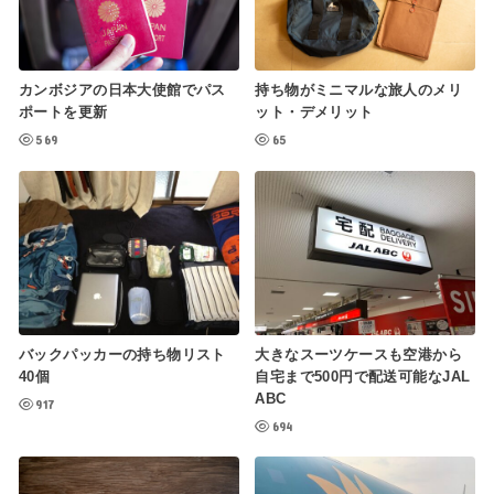
カンボジアの日本大使館でパス
持ち物がミニマルな旅人のメリ
ポートを更新
ット・デメリット
569
65
バックパッカーの持ち物リスト
大きなスーツケースも空港から
40個
自宅まで500円で配送可能なJAL
ABC
917
694