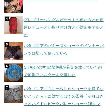
グレゴリーシングルポケットの使い方とか使
用レビューとか取り付け方とか対応モデルと
か
パタゴニアのバギーズショーツのインナーパ
ンツは切って使っている
SHARPの空気清浄機が異臭を放っていたの
で加湿フィルターを交換した
パタゴニア「もし一枚しかショーツを持てな
いとしたら」に対するぼくの回答「それはき
っとハイドロピークバレーショーツ16イン