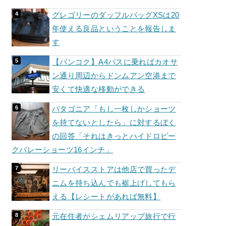
グレゴリーのダッフルバッグXSは20
年使える良品ということを報告しま
す
【バンコク】A4バスに乗ればカオサ
ン通り周辺からドンムアン空港まで
安くて快適な移動ができる
パタゴニア「もし一枚しかショーツ
を持てないとしたら」に対するぼく
の回答「それはきっとハイドロピー
クバレーショーツ16インチ」
リーバイスストアは他店で買ったデ
ニムを持ち込んでも裾上げしてもら
える【レシートがあれば無料】
元在住者がシェムリアップ旅行で行