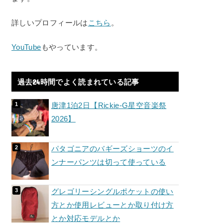
詳しいプロフィールは
こちら
。
YouTube
もやっています。
過去24時間でよく読まれている記事
唐津1泊2日【Rickie-G星空音楽祭
2026】
パタゴニアのバギーズショーツのイ
ンナーパンツは切って使っている
グレゴリーシングルポケットの使い
方とか使用レビューとか取り付け方
とか対応モデルとか