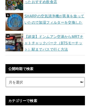
ったおすすめ飲食店
SHARPの空気清浄機が異臭を放って
いたので加湿フィルターを交換した
【超楽】ドンムアン空港からMRTチ
ャトチャックパーク（BTSモーチッ
ト）駅までバスで行く方法
公開時期で検索
カテゴリーで検索