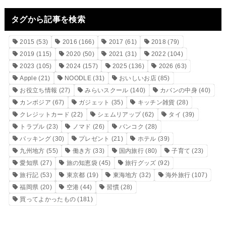
タグから記事を検索
2015
(53)
2016
(166)
2017
(61)
2018
(79)
2019
(115)
2020
(50)
2021
(31)
2022
(104)
2023
(105)
2024
(157)
2025
(136)
2026
(63)
Apple
(21)
NOODLE
(31)
おいしいお店
(85)
お役立ち情報
(27)
みらいスクール
(140)
カバンの中身
(40)
カンボジア
(67)
ガジェット
(35)
キッチン雑貨
(28)
クレジットカード
(22)
シェムリアップ
(62)
タイ
(39)
トラブル
(23)
ノマド
(26)
バンコク
(28)
パッキング
(30)
プレゼント
(21)
ホテル
(39)
九州地方
(55)
働き方
(33)
国内旅行
(80)
子育て
(23)
愛知県
(27)
旅の知恵袋
(45)
旅行グッズ
(92)
旅行記
(53)
東京都
(19)
東海地方
(32)
海外旅行
(107)
福岡県
(20)
空港
(44)
習慣
(28)
買ってよかったもの
(181)