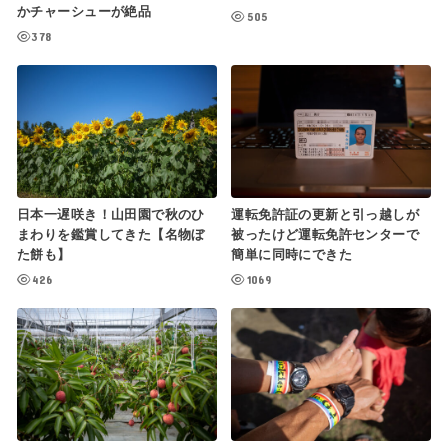
かチャーシューが絶品
505
378
日本一遅咲き！山田園で秋のひ
運転免許証の更新と引っ越しが
まわりを鑑賞してきた【名物ぼ
被ったけど運転免許センターで
た餅も】
簡単に同時にできた
426
1069