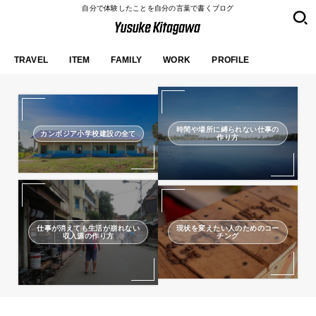
自分で体験したことを自分の言葉で書くブログ
TRAVEL
ITEM
FAMILY
WORK
PROFILE
時間や場所に縛られない仕事の
カンボジア小学校建設の全て
作り方
仕事が消えても生活が崩れない
現状を変えたい人のためのコー
収入源の作り方
チング