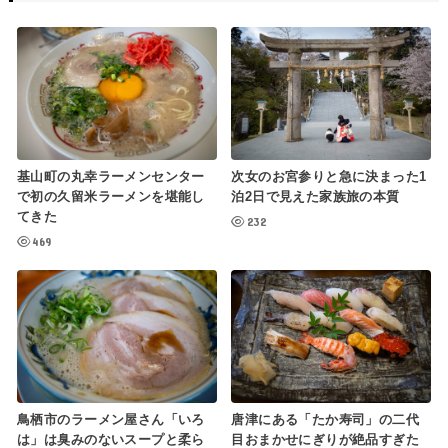
基山町の丸幸ラーメンセンター
次女のお宮参りと急に決まった1
で初の久留米ラーメンを堪能し
泊2日で見えた家族旅の本質
てきた
232
469
鳥栖市のラーメン屋さん「いろ
唐津にある「たか寿司」の二代
は」は臭みのないスープと柔ら
目おまかせにぎりが絶品すぎた