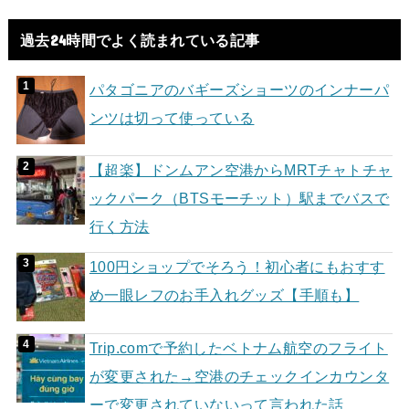
過去24時間でよく読まれている記事
パタゴニアのバギーズショーツのインナーパ
ンツは切って使っている
【超楽】ドンムアン空港からMRTチャトチャ
ックパーク（BTSモーチット）駅までバスで
行く方法
100円ショップでそろう！初心者にもおすす
め一眼レフのお手入れグッズ【手順も】
Trip.comで予約したベトナム航空のフライト
が変更された→空港のチェックインカウンタ
ーで変更されていないって言われた話