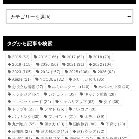
タグから記事を検索
2015
(53)
2016
(166)
2017
(61)
2018
(79)
2019
(115)
2020
(50)
2021
(31)
2022
(104)
2023
(105)
2024
(157)
2025
(136)
2026
(63)
Apple
(21)
NOODLE
(31)
おいしいお店
(85)
お役立ち情報
(27)
みらいスクール
(140)
カバンの中身
(40)
カンボジア
(67)
ガジェット
(35)
キッチン雑貨
(28)
クレジットカード
(22)
シェムリアップ
(62)
タイ
(39)
トラブル
(23)
ノマド
(26)
バンコク
(28)
パッキング
(30)
プレゼント
(21)
ホテル
(39)
九州地方
(55)
働き方
(33)
国内旅行
(80)
子育て
(23)
愛知県
(27)
旅の知恵袋
(45)
旅行グッズ
(92)