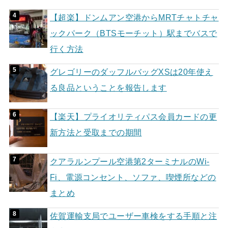
【超楽】ドンムアン空港からMRTチャトチャ
ックパーク（BTSモーチット）駅までバスで
行く方法
グレゴリーのダッフルバッグXSは20年使え
る良品ということを報告します
【楽天】プライオリティパス会員カードの更
新方法と受取までの期間
クアラルンプール空港第2ターミナルのWi-
Fi、電源コンセント、ソファ、喫煙所などの
まとめ
佐賀運輸支局でユーザー車検をする手順と注