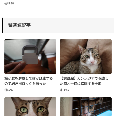
508
猫関連記事
娘が窓を解放して猫が脱走する
【実践編】カンボジアで保護し
ので網戸用ロックを買った
た猫と一緒に帰国する手順
416
284