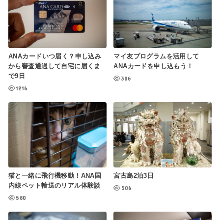
ANAカードいつ届く？申し込み
マイ友プログラムを活用して
から審査通過して自宅に届くま
ANAカードを申し込もう！
で9日
306
1216
猫と一緒に飛行機移動！ANA国
宮古島2泊3日
内線ペット輸送のリアル体験談
506
580