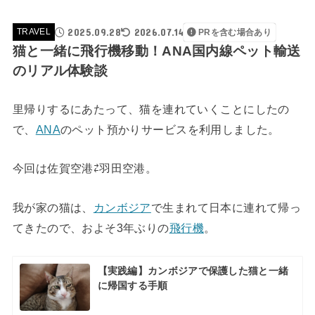
2025.09.28
2026.07.14
TRAVEL
PRを含む場合あり
猫と一緒に飛行機移動！ANA国内線ペット輸送
のリアル体験談
里帰りするにあたって、猫を連れていくことにしたの
で、
ANA
のペット預かりサービスを利用しました。
今回は佐賀空港⇄羽田空港。
我が家の猫は、
カンボジア
で生まれて日本に連れて帰っ
てきたので、およそ3年ぶりの
飛行機
。
【実践編】カンボジアで保護した猫と一緒
に帰国する手順