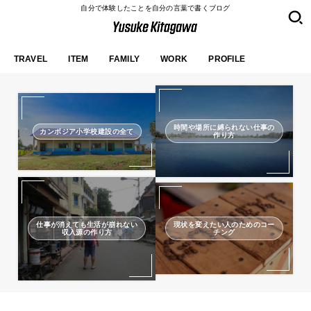
自分で体験したことを自分の言葉で書くブログ
TRAVEL
ITEM
FAMILY
WORK
PROFILE
時間や場所に縛られない仕事の
カンボジア小学校建設の全て
作り方
仕事が消えても生活が崩れない
現状を変えたい人のためのコー
収入源の作り方
チング