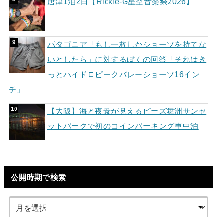
唐津1泊2日【Rickie-G星空音楽祭2026】
パタゴニア「もし一枚しかショーツを持てな
いとしたら」に対するぼくの回答「それはき
っとハイドロピークバレーショーツ16イン
チ」
【大阪】海と夜景が見えるピーズ舞洲サンセ
ットパークで初のコインパーキング車中泊
公開時期で検索