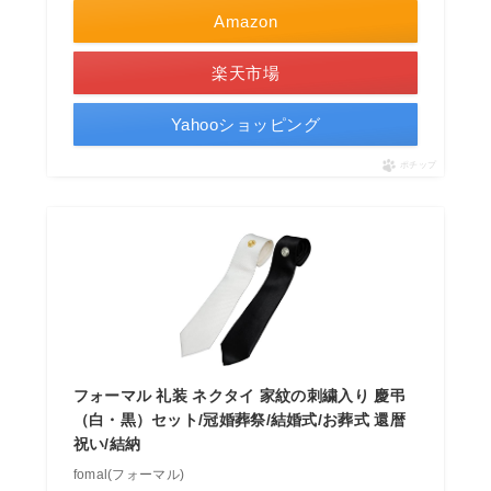
Amazon
楽天市場
Yahooショッピング
ポチップ
フォーマル 礼装 ネクタイ 家紋の刺繍入り 慶弔
（白・黒）セット/冠婚葬祭/結婚式/お葬式 還暦
祝い/結納
fomal(フォーマル)