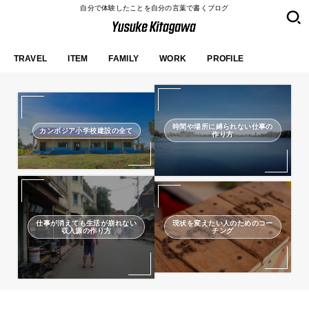
自分で体験したことを自分の言葉で書くブログ
TRAVEL
ITEM
FAMILY
WORK
PROFILE
時間や場所に縛られない仕事の
カンボジア小学校建設の全て
作り方
仕事が消えても生活が崩れない
現状を変えたい人のためのコー
収入源の作り方
チング