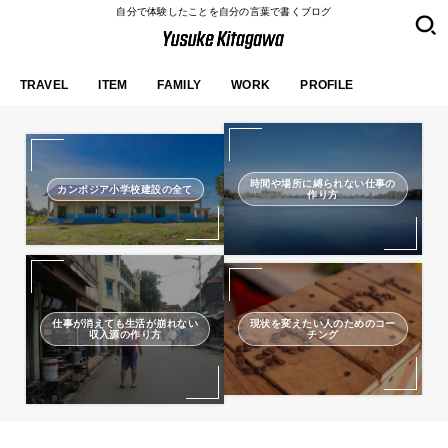
自分で体験したことを自分の言葉で書くブログ
TRAVEL
ITEM
FAMILY
WORK
PROFILE
時間や場所に縛られない仕事の
カンボジア小学校建設の全て
作り方
仕事が消えても生活が崩れない
現状を変えたい人のためのコー
収入源の作り方
チング