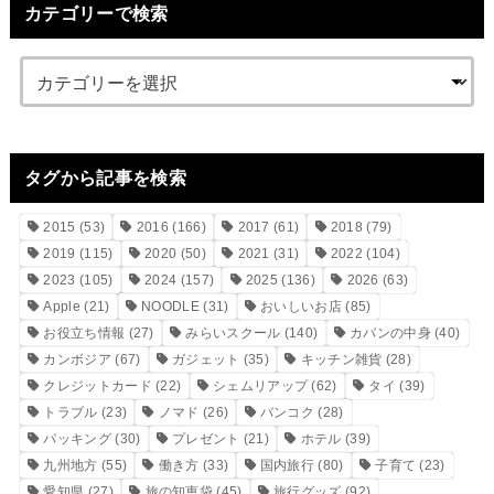
カテゴリーで検索
タグから記事を検索
2015
(53)
2016
(166)
2017
(61)
2018
(79)
2019
(115)
2020
(50)
2021
(31)
2022
(104)
2023
(105)
2024
(157)
2025
(136)
2026
(63)
Apple
(21)
NOODLE
(31)
おいしいお店
(85)
お役立ち情報
(27)
みらいスクール
(140)
カバンの中身
(40)
カンボジア
(67)
ガジェット
(35)
キッチン雑貨
(28)
クレジットカード
(22)
シェムリアップ
(62)
タイ
(39)
トラブル
(23)
ノマド
(26)
バンコク
(28)
パッキング
(30)
プレゼント
(21)
ホテル
(39)
九州地方
(55)
働き方
(33)
国内旅行
(80)
子育て
(23)
愛知県
(27)
旅の知恵袋
(45)
旅行グッズ
(92)