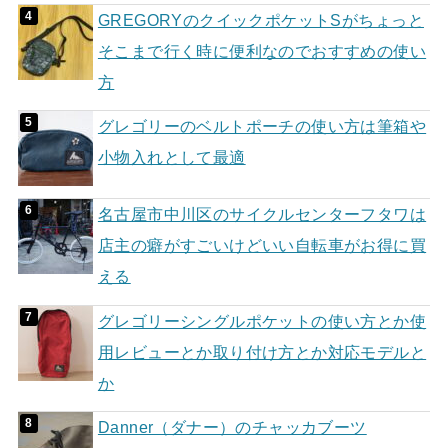
GREGORYのクイックポケットSがちょっと
そこまで行く時に便利なのでおすすめの使い
方
グレゴリーのベルトポーチの使い方は筆箱や
小物入れとして最適
名古屋市中川区のサイクルセンターフタワは
店主の癖がすごいけどいい自転車がお得に買
える
グレゴリーシングルポケットの使い方とか使
用レビューとか取り付け方とか対応モデルと
か
Danner（ダナー）のチャッカブーツ