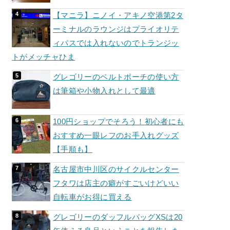
【マニラ】ニノイ・アキノ空港第2タ
ーミナルのラウンジはプライオリテ
ィパスでは入れないのでトランジッ
トがメッチャひま
グレゴリーのベルトポーチの使い方
は筆箱や小物入れとして最適
100円ショップでそろう！初心者にも
おすすめ一眼レフのお手入れグッズ
【手順も】
名古屋市中川区のサイクルセンター
フタワは店主の癖がすごいけどいい
自転車がお得に買える
グレゴリーのダッフルバッグXSは20