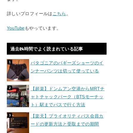
詳しいプロフィールは
こちら
。
YouTube
もやっています。
過去24時間でよく読まれている記事
パタゴニアのバギーズショーツのイ
ンナーパンツは切って使っている
【超楽】ドンムアン空港からMRTチ
ャトチャックパーク（BTSモーチッ
ト）駅までバスで行く方法
【楽天】プライオリティパス会員カ
ードの更新方法と受取までの期間