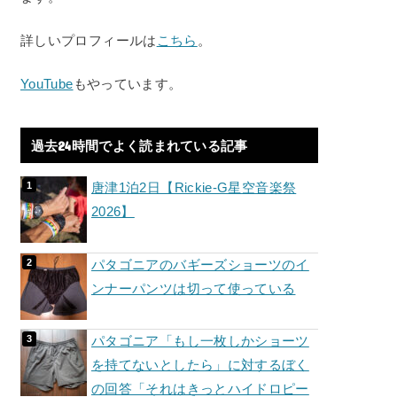
詳しいプロフィールは
こちら
。
YouTube
もやっています。
過去24時間でよく読まれている記事
唐津1泊2日【Rickie-G星空音楽祭
2026】
パタゴニアのバギーズショーツのイ
ンナーパンツは切って使っている
パタゴニア「もし一枚しかショーツ
を持てないとしたら」に対するぼく
の回答「それはきっとハイドロピー