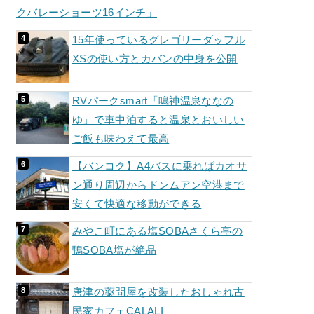
クバレーショーツ16インチ」
15年使っているグレゴリーダッフル
XSの使い方とカバンの中身を公開
RVパークsmart「鳴神温泉ななの
ゆ」で車中泊すると温泉とおいしい
ご飯も味わえて最高
【バンコク】A4バスに乗ればカオサ
ン通り周辺からドンムアン空港まで
安くて快適な移動ができる
みやこ町にある塩SOBAさくら亭の
鴨SOBA塩が絶品
唐津の薬問屋を改装したおしゃれ古
民家カフェCALALI