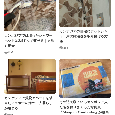
カンボジアの自宅にホットシャ
カンボジアでは壊れたシャワー
ワー用の給湯器を取り付ける方
ヘッドは2.5ドルで直せる｜方法
法
も紹介
406
265
カンボジアで賃貸アパートを借
その辺で寝ているカンボジア人
りたアラサーの海外一人暮らし
たちを撮りまくった写真集
が始まる
「Sleep’in Cambodia」が最高
486