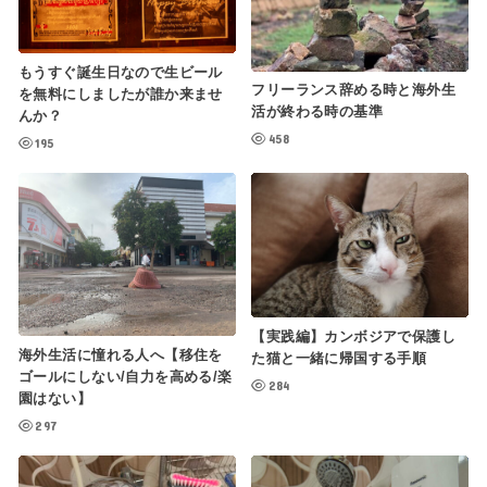
もうすぐ誕生日なので生ビール
フリーランス辞める時と海外生
を無料にしましたが誰か来ませ
活が終わる時の基準
んか？
458
195
【実践編】カンボジアで保護し
海外生活に憧れる人へ【移住を
た猫と一緒に帰国する手順
ゴールにしない/自力を高める/楽
284
園はない】
297