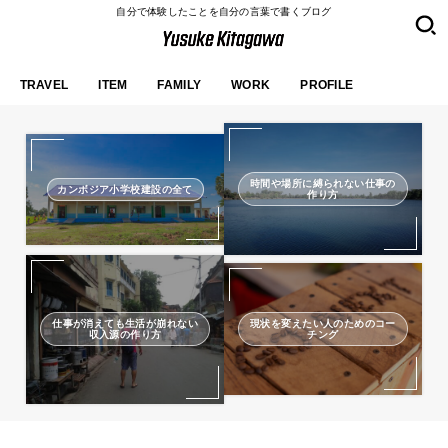
自分で体験したことを自分の言葉で書くブログ
TRAVEL
ITEM
FAMILY
WORK
PROFILE
時間や場所に縛られない仕事の
カンボジア小学校建設の全て
作り方
仕事が消えても生活が崩れない
現状を変えたい人のためのコー
収入源の作り方
チング