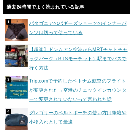
過去24時間でよく読まれている記事
パタゴニアのバギーズショーツのインナーパ
ンツは切って使っている
【超楽】ドンムアン空港からMRTチャトチャ
ックパーク（BTSモーチット）駅までバスで
行く方法
Trip.comで予約したベトナム航空のフライト
が変更された→空港のチェックインカウンタ
ーで変更されていないって言われた話
グレゴリーのベルトポーチの使い方は筆箱や
小物入れとして最適