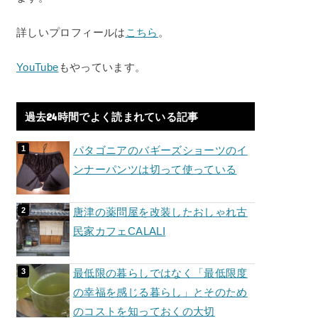
詳しいプロフィールは
こちら
。
YouTube
もやっています。
過去24時間でよく読まれている記事
パタゴニアのバギーズショーツのイ
ンナーパンツは切って使っている
唐津の薬問屋を改装したおしゃれ古
民家カフェCALALI
最低限の暮らしではなく「最低限度
の幸福を感じる暮らし」とそのため
のコストを知っておくの大切