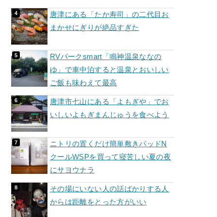
唐津にある「たか寿司」の二代目お
まかせにぎりが絶品すぎた
RVパークsmart「鳴神温泉ななの
ゆ」で車中泊すると温泉とおいしい
ご飯も味わえて最高
唐津市七山にある「よもぎや」でお
いしいよもぎまんじゅうを食べよう
ニトリの置くだけ簡単敷きパッドN
クールWSPを買って寝苦しい夏の夜
にサヨウナラ
その場にいない人の話ばかりする人
からは距離をとった方がいい