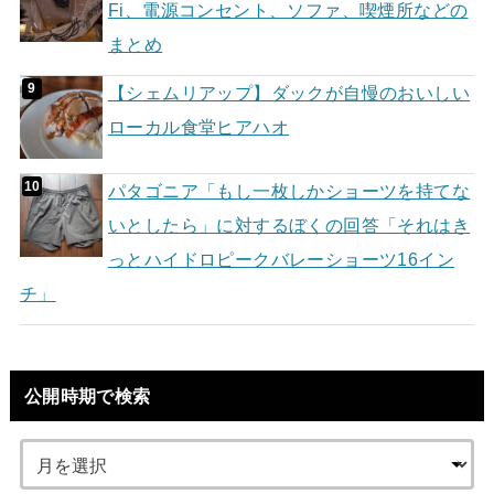
Fi、電源コンセント、ソファ、喫煙所などの
まとめ
【シェムリアップ】ダックが自慢のおいしい
ローカル食堂ヒアハオ
パタゴニア「もし一枚しかショーツを持てな
いとしたら」に対するぼくの回答「それはき
っとハイドロピークバレーショーツ16イン
チ」
公開時期で検索