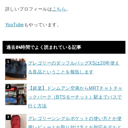
詳しいプロフィールは
こちら
。
YouTube
もやっています。
過去24時間でよく読まれている記事
グレゴリーのダッフルバッグXSは20年使え
る良品ということを報告します
【超楽】ドンムアン空港からMRTチャトチャ
ックパーク（BTSモーチット）駅までバスで
行く方法
グレゴリーシングルポケットの使い方とか使
用レビューとか取り付け方とか対応モデルと