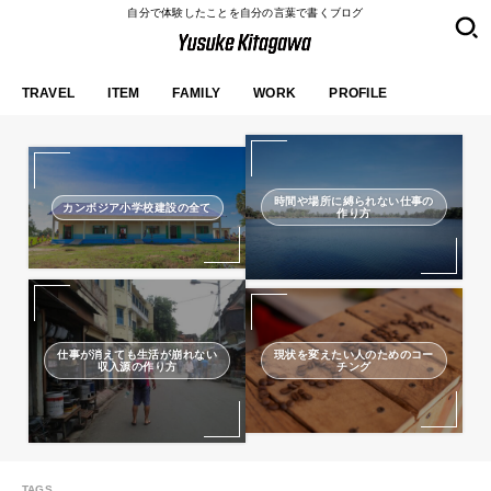
自分で体験したことを自分の言葉で書くブログ
TRAVEL
ITEM
FAMILY
WORK
PROFILE
時間や場所に縛られない仕事の
カンボジア小学校建設の全て
作り方
仕事が消えても生活が崩れない
現状を変えたい人のためのコー
収入源の作り方
チング