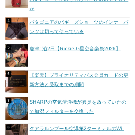
か
パタゴニアのバギーズショーツのインナーパ
ンツは切って使っている
唐津1泊2日【Rickie-G星空音楽祭2026】
【楽天】プライオリティパス会員カードの更
新方法と受取までの期間
SHARPの空気清浄機が異臭を放っていたの
で加湿フィルターを交換した
クアラルンプール空港第2ターミナルのWi-