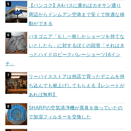
【バンコク】A4バスに乗ればカオサン通り
周辺からドンムアン空港まで安くて快適な移
動ができる
パタゴニア「もし一枚しかショーツを持てな
いとしたら」に対するぼくの回答「それはき
っとハイドロピークバレーショーツ16イン
チ」
リーバイスストアは他店で買ったデニムを持
ち込んでも裾上げしてもらえる【レシートが
あれば無料】
SHARPの空気清浄機が異臭を放っていたの
で加湿フィルターを交換した