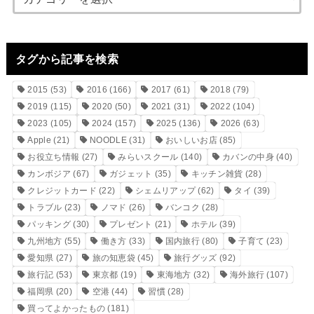
タグから記事を検索
2015
(53)
2016
(166)
2017
(61)
2018
(79)
2019
(115)
2020
(50)
2021
(31)
2022
(104)
2023
(105)
2024
(157)
2025
(136)
2026
(63)
Apple
(21)
NOODLE
(31)
おいしいお店
(85)
お役立ち情報
(27)
みらいスクール
(140)
カバンの中身
(40)
カンボジア
(67)
ガジェット
(35)
キッチン雑貨
(28)
クレジットカード
(22)
シェムリアップ
(62)
タイ
(39)
トラブル
(23)
ノマド
(26)
バンコク
(28)
パッキング
(30)
プレゼント
(21)
ホテル
(39)
九州地方
(55)
働き方
(33)
国内旅行
(80)
子育て
(23)
愛知県
(27)
旅の知恵袋
(45)
旅行グッズ
(92)
旅行記
(53)
東京都
(19)
東海地方
(32)
海外旅行
(107)
福岡県
(20)
空港
(44)
習慣
(28)
買ってよかったもの
(181)