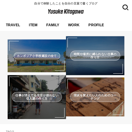
自分で体験したことを自分の言葉で書くブログ
TRAVEL
ITEM
FAMILY
WORK
PROFILE
時間や場所に縛られない仕事の
カンボジア小学校建設の全て
作り方
仕事が消えても生活が崩れない
現状を変えたい人のためのコー
収入源の作り方
チング