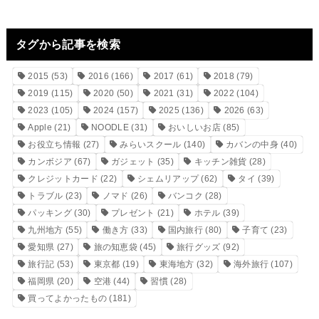
タグから記事を検索
2015
(53)
2016
(166)
2017
(61)
2018
(79)
2019
(115)
2020
(50)
2021
(31)
2022
(104)
2023
(105)
2024
(157)
2025
(136)
2026
(63)
Apple
(21)
NOODLE
(31)
おいしいお店
(85)
お役立ち情報
(27)
みらいスクール
(140)
カバンの中身
(40)
カンボジア
(67)
ガジェット
(35)
キッチン雑貨
(28)
クレジットカード
(22)
シェムリアップ
(62)
タイ
(39)
トラブル
(23)
ノマド
(26)
バンコク
(28)
パッキング
(30)
プレゼント
(21)
ホテル
(39)
九州地方
(55)
働き方
(33)
国内旅行
(80)
子育て
(23)
愛知県
(27)
旅の知恵袋
(45)
旅行グッズ
(92)
旅行記
(53)
東京都
(19)
東海地方
(32)
海外旅行
(107)
福岡県
(20)
空港
(44)
習慣
(28)
買ってよかったもの
(181)