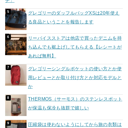
チ」
グレゴリーのダッフルバッグXSは20年使え
る良品ということを報告します
リーバイスストアは他店で買ったデニムを持
ち込んでも裾上げしてもらえる【レシートが
あれば無料】
グレゴリーシングルポケットの使い方とか使
用レビューとか取り付け方とか対応モデルと
か
THERMOS（サーモス）のステンレスポット
が保温も保冷も抜群で嬉しい
圧縮袋は使わないようにしてから旅の衣類は