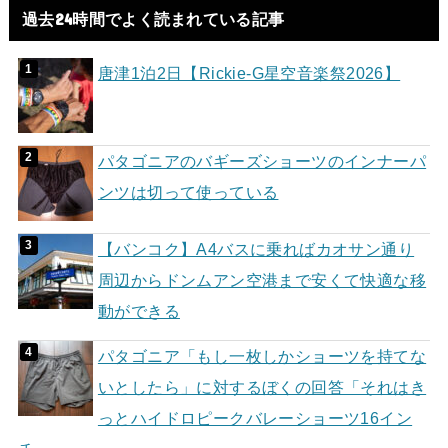
過去24時間でよく読まれている記事
唐津1泊2日【Rickie-G星空音楽祭2026】
パタゴニアのバギーズショーツのインナーパ
ンツは切って使っている
【バンコク】A4バスに乗ればカオサン通り
周辺からドンムアン空港まで安くて快適な移
動ができる
パタゴニア「もし一枚しかショーツを持てな
いとしたら」に対するぼくの回答「それはき
っとハイドロピークバレーショーツ16イン