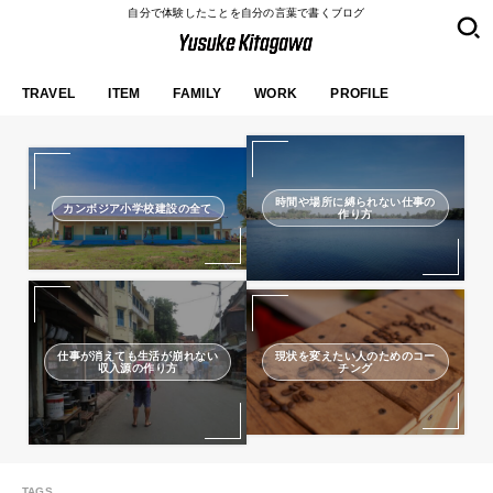
自分で体験したことを自分の言葉で書くブログ
TRAVEL
ITEM
FAMILY
WORK
PROFILE
時間や場所に縛られない仕事の
カンボジア小学校建設の全て
作り方
仕事が消えても生活が崩れない
現状を変えたい人のためのコー
収入源の作り方
チング