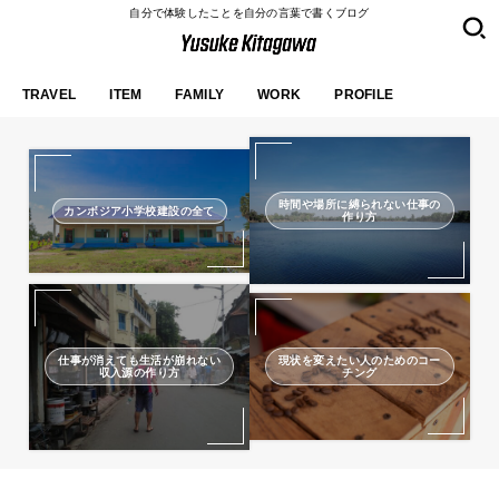
自分で体験したことを自分の言葉で書くブログ
TRAVEL
ITEM
FAMILY
WORK
PROFILE
時間や場所に縛られない仕事の
カンボジア小学校建設の全て
作り方
仕事が消えても生活が崩れない
現状を変えたい人のためのコー
収入源の作り方
チング