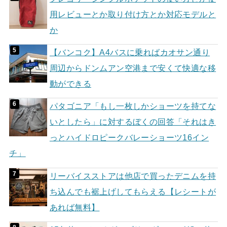
用レビューとか取り付け方とか対応モデルと
か
【バンコク】A4バスに乗ればカオサン通り
周辺からドンムアン空港まで安くて快適な移
動ができる
パタゴニア「もし一枚しかショーツを持てな
いとしたら」に対するぼくの回答「それはき
っとハイドロピークバレーショーツ16イン
チ」
リーバイスストアは他店で買ったデニムを持
ち込んでも裾上げしてもらえる【レシートが
あれば無料】