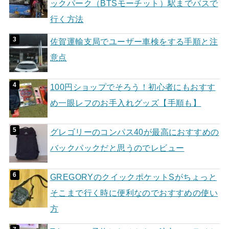
ックパーク（BTSモーチット）駅までバスで
行く方法
佐賀運輸支局でユーザー車検をする手順と注
意点
100円ショップでそろう！初心者にもおすす
め一眼レフのお手入れグッズ【手順も】
グレゴリーのコンパス40が最高におすすめの
バックパックだと思うのでレビュー
GREGORYのクイックポケットSがちょっと
そこまで行く時に便利なのでおすすめの使い
方