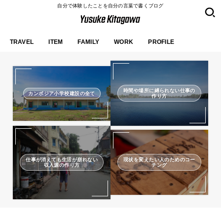
自分で体験したことを自分の言葉で書くブログ
TRAVEL
ITEM
FAMILY
WORK
PROFILE
時間や場所に縛られない仕事の
カンボジア小学校建設の全て
作り方
仕事が消えても生活が崩れない
現状を変えたい人のためのコー
収入源の作り方
チング