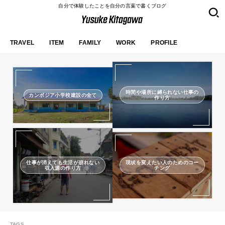
自分で体験したことを自分の言葉で書くブログ
TRAVEL
ITEM
FAMILY
WORK
PROFILE
時間や場所に縛られない仕事の
カンボジア小学校建設の全て
作り方
仕事が消えても生活が崩れない
現状を変えたい人のためのコー
収入源の作り方
チング