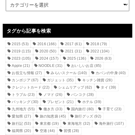
タグから記事を検索
2015
(53)
2016
(166)
2017
(61)
2018
(79)
2019
(115)
2020
(50)
2021
(31)
2022
(104)
2023
(105)
2024
(157)
2025
(136)
2026
(63)
Apple
(21)
NOODLE
(31)
おいしいお店
(85)
お役立ち情報
(27)
みらいスクール
(140)
カバンの中身
(40)
カンボジア
(67)
ガジェット
(35)
キッチン雑貨
(28)
クレジットカード
(22)
シェムリアップ
(62)
タイ
(39)
トラブル
(23)
ノマド
(26)
バンコク
(28)
パッキング
(30)
プレゼント
(21)
ホテル
(39)
九州地方
(55)
働き方
(33)
国内旅行
(80)
子育て
(23)
愛知県
(27)
旅の知恵袋
(45)
旅行グッズ
(92)
旅行記
(53)
東京都
(19)
東海地方
(32)
海外旅行
(107)
福岡県
(20)
空港
(44)
習慣
(28)