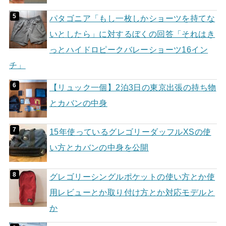
パタゴニア「もし一枚しかショーツを持てな
いとしたら」に対するぼくの回答「それはき
っとハイドロピークバレーショーツ16イン
チ」
【リュック一個】2泊3日の東京出張の持ち物
とカバンの中身
15年使っているグレゴリーダッフルXSの使
い方とカバンの中身を公開
グレゴリーシングルポケットの使い方とか使
用レビューとか取り付け方とか対応モデルと
か