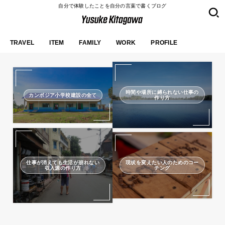
自分で体験したことを自分の言葉で書くブログ
TRAVEL
ITEM
FAMILY
WORK
PROFILE
時間や場所に縛られない仕事の
カンボジア小学校建設の全て
作り方
仕事が消えても生活が崩れない
現状を変えたい人のためのコー
収入源の作り方
チング