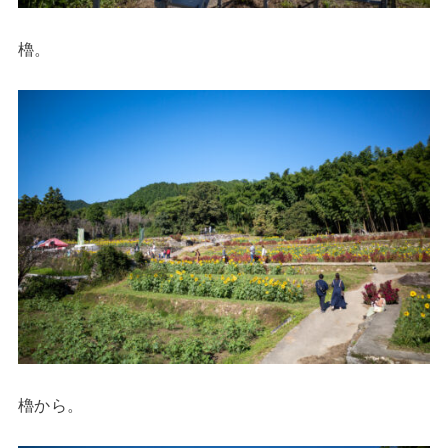
櫓。
櫓から。