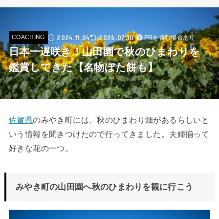
2024.11.04
2026.07.10
COACHING
PRを含む場合あり
日本一遅咲き！山田園で秋のひまわりを
鑑賞してきた【名物ぼた餅も】
佐賀県
のみやき町には、秋のひまわり畑があるらしいと
いう情報を聞きつけたので行ってきました。夫婦揃って
好きな花の一つ。
みやき町の山田園へ秋のひまわりを観に行こう