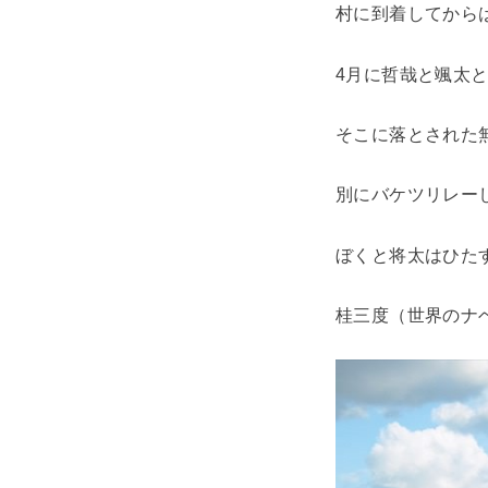
村に到着してから
4月に哲哉と颯太
そこに落とされた
別にバケツリレー
ぼくと将太はひた
桂三度（世界のナ