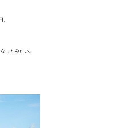
日。
うなったみたい。
。