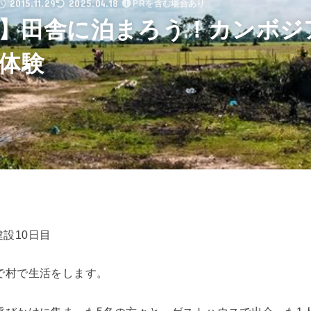
2015.11.29
2025.04.18
PRを含む場合あり
目】田舎に泊まろう！カンボジ
体験
/建設10日目
で村で生活をします。