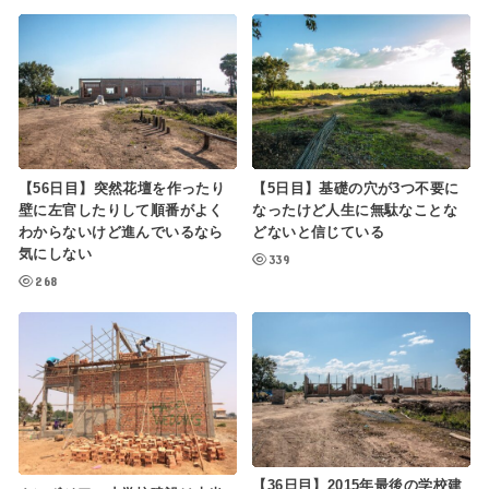
【56日目】突然花壇を作ったり
【5日目】基礎の穴が3つ不要に
壁に左官したりして順番がよく
なったけど人生に無駄なことな
わからないけど進んでいるなら
どないと信じている
気にしない
339
268
【36日目】2015年最後の学校建