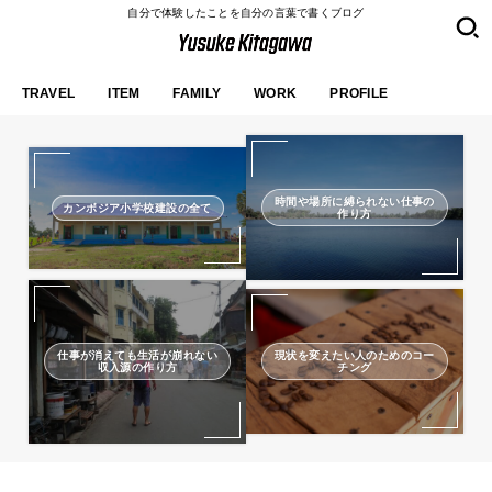
自分で体験したことを自分の言葉で書くブログ
TRAVEL
ITEM
FAMILY
WORK
PROFILE
時間や場所に縛られない仕事の
カンボジア小学校建設の全て
作り方
仕事が消えても生活が崩れない
現状を変えたい人のためのコー
収入源の作り方
チング