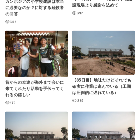
カンボジアの小学校建設は本当
設現場より感謝を込めて
に必要なのか？に対する経験者
397
の回答
356
【85日目】地味だけどそれでも
昔からの友達が海外まで会いに
確実に作業は進んでいる（工期
来てくれたり活動を手伝ってく
は圧倒的に遅れている）
れるの嬉しい
260
170